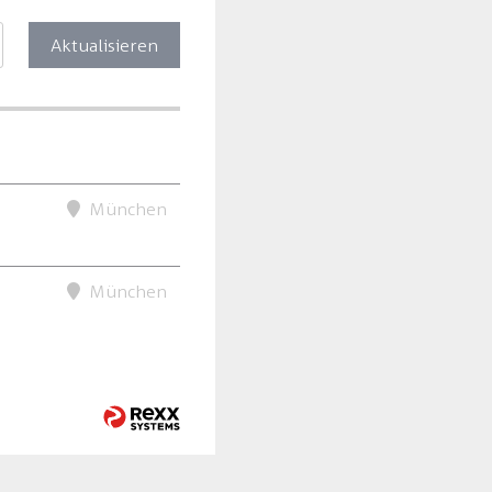
Aktualisieren
München
München