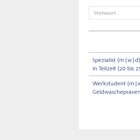
Spezialist (m|w|d
in Teilzeit (20 bi
Werkstudent (m|w
Geldwäschepräven