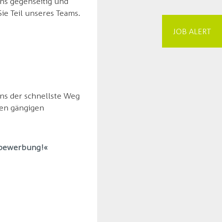
ns gegenseitig und
ie Teil unseres Teams.
JOB ALERT
ns der schnellste Weg
len gängigen
ivbewerbung!