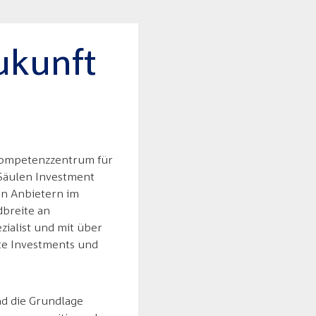
Zukunft
s Kompetenzzentrum für
 Säulen Investment
en Anbietern im
dbreite an
zialist und mit über
rte Investments und
nd die Grundlage