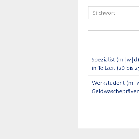
Spezialist (m|w|d
in Teilzeit (20 bi
Werkstudent (m|w
Geldwäschepräven