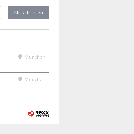
Aktualisieren
München
München