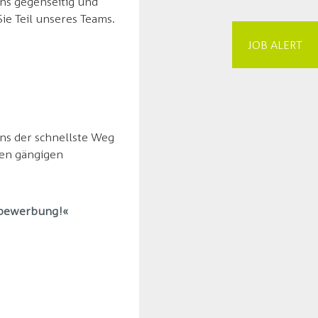
ns gegenseitig und
ie Teil unseres Teams.
JOB ALERT
ns der schnellste Weg
len gängigen
ivbewerbung!