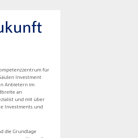
Zukunft
s Kompetenzzentrum für
 Säulen Investment
en Anbietern im
dbreite an
zialist und mit über
rte Investments und
nd die Grundlage